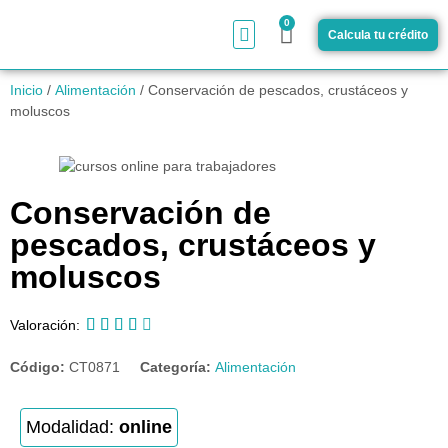
0
Calcula tu crédito
¿Cómo funciona?
Inicio
/
Alimentación
/ Conservación de pescados, crustáceos y
moluscos
Conservación de
pescados, crustáceos y
moluscos





Valoración:
Código:
CT0871
Categoría:
Alimentación
Modalidad:
online