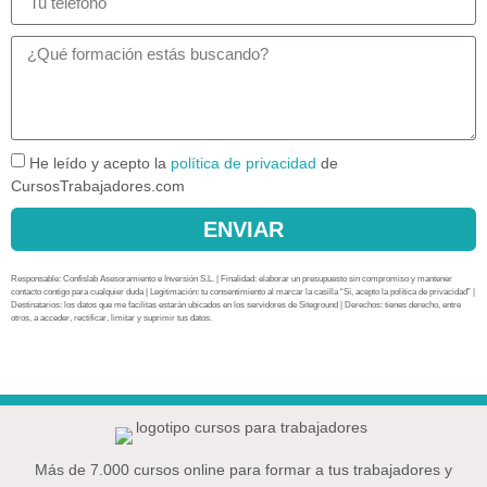
He leído y acepto la
política de privacidad
de
CursosTrabajadores.com
ENVIAR
Responsable: Confislab Asesoramiento e Inversión S.L. | Finalidad: elaborar un presupuesto sin compromiso y mantener
contacto contigo para cualquier duda | Legitimación: tu consentimiento al marcar la casilla “Sí, acepto la política de privacidad” |
Destinatarios: los datos que me facilitas estarán ubicados en los servidores de Siteground | Derechos: tienes derecho, entre
otros, a acceder, rectificar, limitar y suprimir tus datos.
Más de 7.000 cursos online para formar a tus trabajadores y