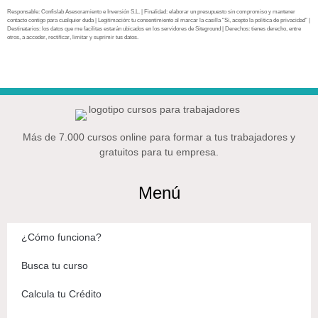
Responsable: Confislab Asesoramiento e Inversión S.L. | Finalidad: elaborar un presupuesto sin compromiso y mantener
contacto contigo para cualquier duda | Legitimación: tu consentimiento al marcar la casilla “Sí, acepto la política de privacidad” |
Destinatarios: los datos que me facilitas estarán ubicados en los servidores de Siteground | Derechos: tienes derecho, entre
otros, a acceder, rectificar, limitar y suprimir tus datos.
Más de 7.000 cursos online para formar a tus trabajadores y
gratuitos para tu empresa.
Menú
¿Cómo funciona?
Busca tu curso
Calcula tu Crédito