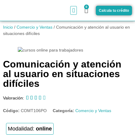
0
Calcula tu crédito
¿Cómo funciona?
Inicio
/
Comercio y Ventas
/ Comunicación y atención al usuario en
situaciones difíciles
Comunicación y atención
al usuario en situaciones
difíciles





Valoración:
Código:
COMT106PO
Categoría:
Comercio y Ventas
Modalidad:
online