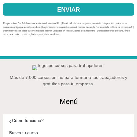
ENVIAR
Responsable: Confislab Asesoramiento e Inversión S.L. | Finalidad: elaborar un presupuesto sin compromiso y mantener
contacto contigo para cualquier duda | Legitimación: tu consentimiento al marcar la casilla “Sí, acepto la política de privacidad” |
Destinatarios: los datos que me facilitas estarán ubicados en los servidores de Siteground | Derechos: tienes derecho, entre
otros, a acceder, rectificar, limitar y suprimir tus datos.
Más de 7.000 cursos online para formar a tus trabajadores y
gratuitos para tu empresa.
Menú
¿Cómo funciona?
Busca tu curso