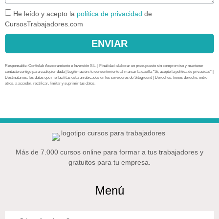
He leído y acepto la
política de privacidad
de
CursosTrabajadores.com
ENVIAR
Responsable: Confislab Asesoramiento e Inversión S.L. | Finalidad: elaborar un presupuesto sin compromiso y mantener
contacto contigo para cualquier duda | Legitimación: tu consentimiento al marcar la casilla “Sí, acepto la política de privacidad” |
Destinatarios: los datos que me facilitas estarán ubicados en los servidores de Siteground | Derechos: tienes derecho, entre
otros, a acceder, rectificar, limitar y suprimir tus datos.
Más de 7.000 cursos online para formar a tus trabajadores y
gratuitos para tu empresa.
Menú