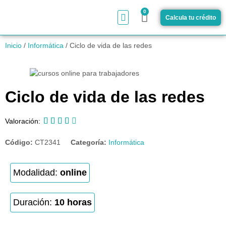
0
Calcula tu crédito
¿Cómo funciona?
Inicio
/
Informática
/ Ciclo de vida de las redes
Ciclo de vida de las redes





Valoración:
Código:
CT2341
Categoría:
Informática
Modalidad:
online
Duración:
10 horas