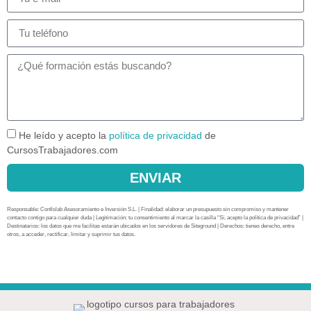
He leído y acepto la
política de privacidad
de
CursosTrabajadores.com
ENVIAR
Responsable: Confislab Asesoramiento e Inversión S.L. | Finalidad: elaborar un presupuesto sin compromiso y mantener
contacto contigo para cualquier duda | Legitimación: tu consentimiento al marcar la casilla “Sí, acepto la política de privacidad” |
Destinatarios: los datos que me facilitas estarán ubicados en los servidores de Siteground | Derechos: tienes derecho, entre
otros, a acceder, rectificar, limitar y suprimir tus datos.