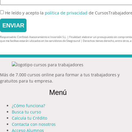
He leído y acepto la
política de privacidad
de CursosTrabajador
ENVIAR
Responsable: Confislab Asesoramiento e Inversión S.L. | Finalidad: elaborar un presupuesto sin compromiso y 
que me facilitas estarán ubicados en los servidores de Siteground | Derechos: tienes derecho, entre otros, a ac
Más de 7.000 cursos online para formar a tus trabajadores y
gratuitos para tu empresa.
Menú
¿Cómo funciona?
Busca tu curso
Calcula tu Crédito
Contacta con nosotros
Acceso Alumnos