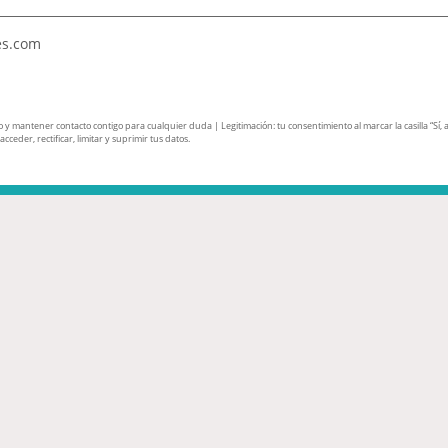
es.com
mantener contacto contigo para cualquier duda | Legitimación: tu consentimiento al marcar la casilla “Sí, ace
ceder, rectificar, limitar y suprimir tus datos.