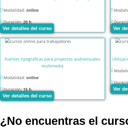
Modalidad:
online
Modali
Duración:
20 h
Duraci
Ver detalles del curso
Ver de
Fuentes tipográficas para proyectos audiovisuales
Utilizac
multimedia
Modali
Modalidad:
online
Duraci
Ver de
Duración:
15 h
Ver detalles del curso
¿No encuentras el cur