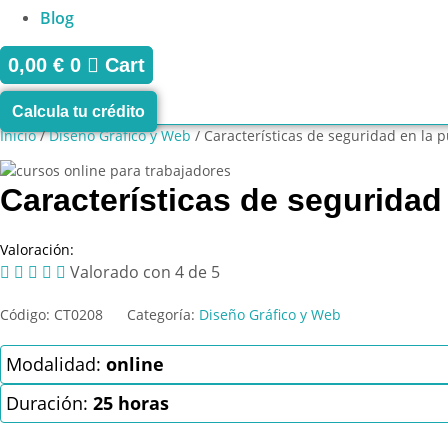
Blog
0,00
€
0
Cart
Calcula tu crédito
Inicio
/
Diseño Gráfico y Web
/ Características de seguridad en la 
Características de seguridad
Valoración:





Valorado con 4 de 5
Código:
CT0208
Categoría:
Diseño Gráfico y Web
Modalidad:
online
Duración:
25 horas