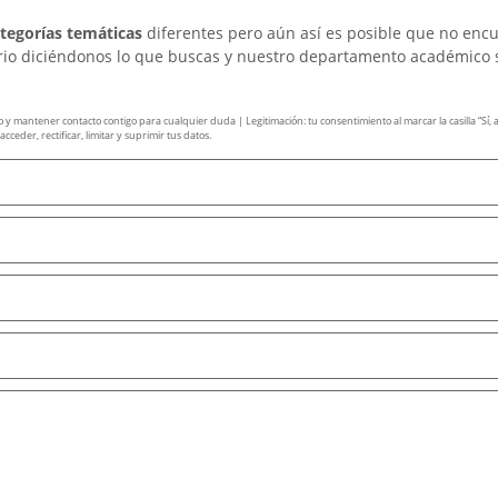
ategorías temáticas
diferentes pero aún así es posible que no enc
ario diciéndonos lo que buscas y nuestro departamento académico 
mantener contacto contigo para cualquier duda | Legitimación: tu consentimiento al marcar la casilla “Sí, ace
ceder, rectificar, limitar y suprimir tus datos.