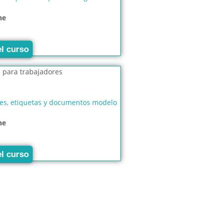
ne
el curso
es, etiquetas y documentos modelo
ne
el curso