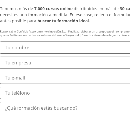
Tenemos más de
7.000 cursos online
distribuidos en más de
30 c
necesites una formación a medida. En ese caso, rellena el formul
antes posible para
buscar tu formación ideal.
Responsable: Confislab Asesoramiento e Inversión S.L. | Finalidad: elaborar un presupuesto sin compromiso y 
que me facilitas estarán ubicados en los servidores de Siteground | Derechos: tienes derecho, entre otros, a ac