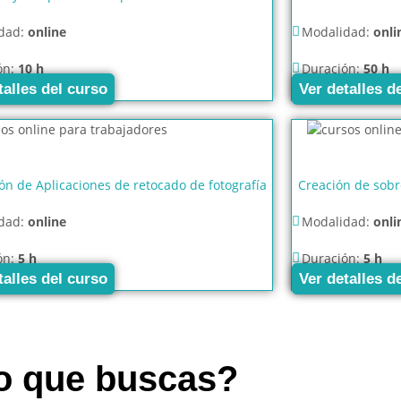
dad:
online
Modalidad:
onli
ón:
10 h
Duración:
50 h
talles del curso
Ver detalles d
ión de Aplicaciones de retocado de fotografía
Creación de sobr
dad:
online
Modalidad:
onli
ón:
5 h
Duración:
5 h
talles del curso
Ver detalles d
so que buscas?