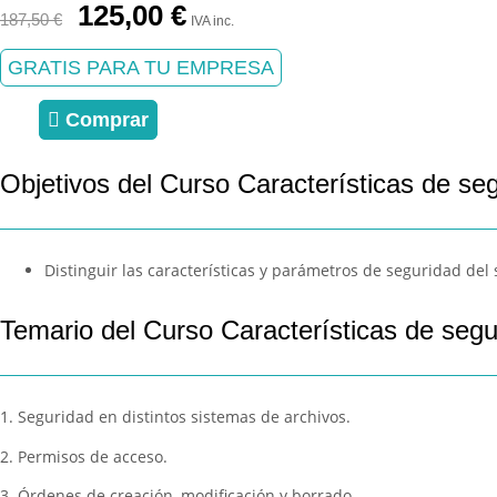
El
El
125,00
€
187,50
€
IVA inc.
precio
precio
original
actual
GRATIS PARA TU EMPRESA
era:
es:
187,50 €.
125,00 €.
Comprar
Objetivos del Curso Características de se
Distinguir las características y parámetros de seguridad del 
Temario del Curso Características de segu
1. Seguridad en distintos sistemas de archivos.
2. Permisos de acceso.
3. Órdenes de creación, modificación y borrado.