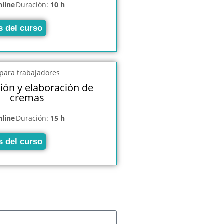
nline
Duración:
10 h
s del curso
ión y elaboración de
cremas
nline
Duración:
15 h
s del curso