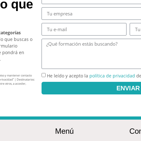
so que
categorías
lo que buscas o
ormulario
e pondrá en
.
He leído y acepto la
política de privacidad
de
miso y mantener contacto
privacidad” | Destinatarios:
tre otros, a acceder,
ENVIAR
Menú
Con