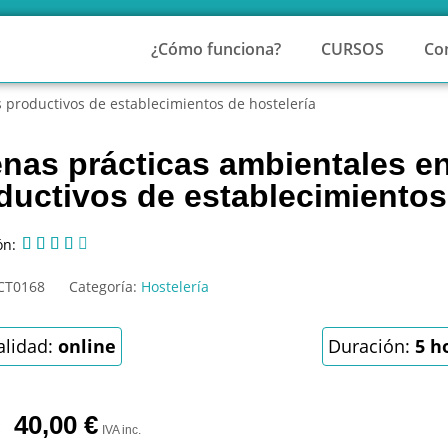
¿Cómo funciona?
CURSOS
Co
 productivos de establecimientos de hostelería
nas prácticas ambientales e
ductivos de establecimientos
ón:





CT0168
Categoría:
Hostelería
lidad:
online
Duración:
5 h
40,00
€
IVA inc.