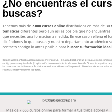
¿No encuentras el cur
buscas?
Tenemos más de
7.000 cursos online
distribuidos en más de
30 
temáticas
diferentes pero aún así es posible que no encuentres 
que necesites una formación a medida. En ese caso, rellena el f
diciéndonos lo que buscas y nuestro departamento académico s
contacto contigo lo antes posible para
buscar tu formación ideal
Responsable: Confislab Asesoramiento e Inversión S.L. | Finalidad: elaborar un presupuesto sin compro
contigo para cualquier duda | Legitimación: tu consentimiento al marcar la casilla “Sí, acepto la política de 
los datos que me facilitas estarán ubicados en los servidores de Siteground | Derechos: tienes derecho, en
rectificar, limitar y suprimir tus datos.
Más de 7.000 cursos online para formar a tus trabajadores y