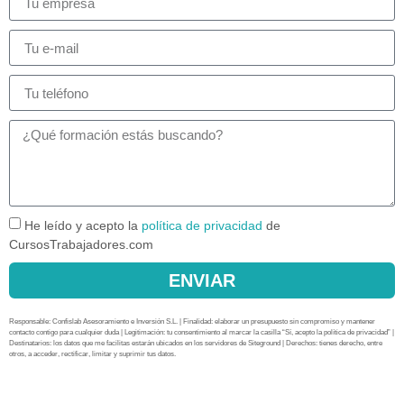
He leído y acepto la
política de privacidad
de
CursosTrabajadores.com
ENVIAR
Responsable: Confislab Asesoramiento e Inversión S.L. | Finalidad: elaborar un presupuesto sin compromiso y mantener
contacto contigo para cualquier duda | Legitimación: tu consentimiento al marcar la casilla “Sí, acepto la política de privacidad” |
Destinatarios: los datos que me facilitas estarán ubicados en los servidores de Siteground | Derechos: tienes derecho, entre
otros, a acceder, rectificar, limitar y suprimir tus datos.