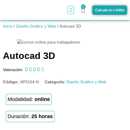
0
Calcula tu crédito
¿Cómo funciona?
Inicio
/
Diseño Gráfico y Web
/ Autocad 3D
Autocad 3D





Valoración:
Código:
AP0164-N
Categoría:
Diseño Gráfico y Web
Modalidad:
online
Duración:
25 horas