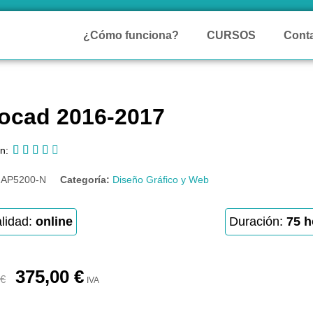
¿Cómo funciona?
CURSOS
Cont
ocad 2016-2017





n:
:
AP5200-N
Categoría:
Diseño Gráfico y Web
lidad:
online
Duración:
75 h
375,00
€
€
IVA