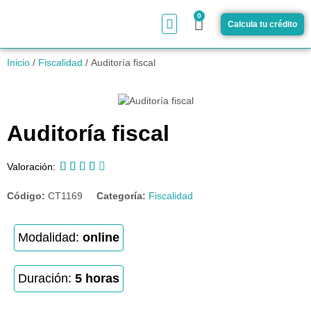
0
Calcula tu crédito
¿Cómo funciona?
Inicio
/
Fiscalidad
/ Auditoría fiscal
Auditoría fiscal





Valoración:
Código:
CT1169
Categoría:
Fiscalidad
Modalidad:
online
Duración:
5 horas