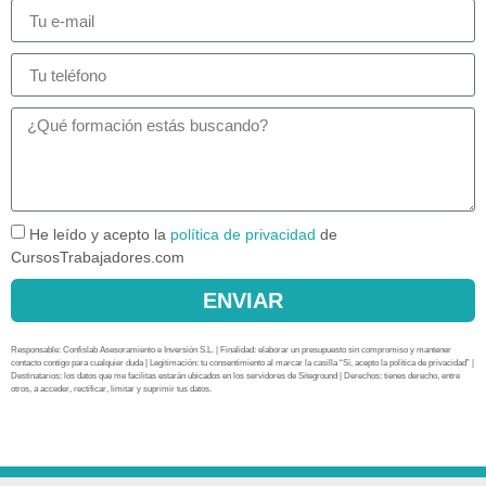
He leído y acepto la
política de privacidad
de
CursosTrabajadores.com
ENVIAR
Responsable: Confislab Asesoramiento e Inversión S.L. | Finalidad: elaborar un presupuesto sin compromiso y mantener
contacto contigo para cualquier duda | Legitimación: tu consentimiento al marcar la casilla “Sí, acepto la política de privacidad” |
Destinatarios: los datos que me facilitas estarán ubicados en los servidores de Siteground | Derechos: tienes derecho, entre
otros, a acceder, rectificar, limitar y suprimir tus datos.