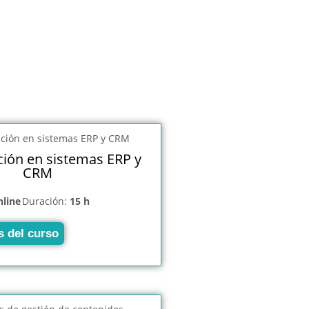
ión en sistemas ERP y
CRM
nline
Duración:
15 h
s del curso