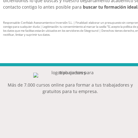
diciéndonos lo que buscas y nuestro departamento académico s
contacto contigo lo antes posible para
buscar tu formación ideal
Responsable: Confislab Asesoramiento e Inversión S.L. | Finalidad: elaborar un presupuesto sin compro
contigo para cualquier duda | Legitimación: tu consentimiento al marcar la casilla “Sí, acepto la política de 
los datos que me facilitas estarán ubicados en los servidores de Siteground | Derechos: tienes derecho, en
rectificar, limitar y suprimir tus datos.
Más de 7.000 cursos online para formar a tus trabajadores y
gratuitos para tu empresa.