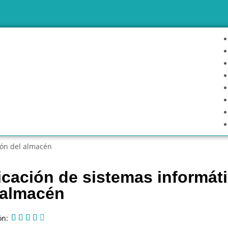
ión del almacén
icación de sistemas informát
 almacén
ón:




