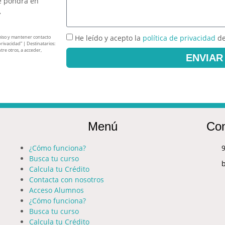
e pondrá en
.
He leído y acepto la
política de privacidad
de
miso y mantener contacto
privacidad” | Destinatarios:
tre otros, a acceder,
ENVIAR
Menú
Con
¿Cómo funciona?
9
Busca tu curso
Calcula tu Crédito
Contacta con nosotros
Acceso Alumnos
¿Cómo funciona?
Busca tu curso
Calcula tu Crédito