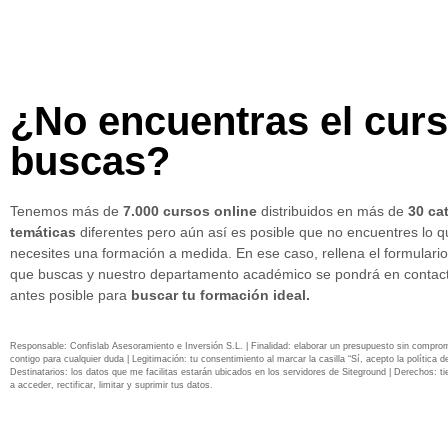
¿No encuentras el cur
buscas?
Tenemos más de
7.000 cursos online
distribuidos en más de
30 ca
temáticas
diferentes pero aún así es posible que no encuentres lo 
necesites una formación a medida. En ese caso, rellena el formulario
que buscas y nuestro departamento académico se pondrá en contact
antes posible para
buscar tu formación ideal.
Responsable: Confislab Asesoramiento e Inversión S.L. | Finalidad: elaborar un presupuesto sin compro
contigo para cualquier duda | Legitimación: tu consentimiento al marcar la casilla “Sí, acepto la política de
Destinatarios: los datos que me facilitas estarán ubicados en los servidores de Siteground | Derechos: ti
a acceder, rectificar, limitar y suprimir tus datos.