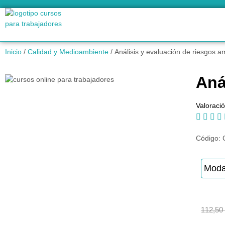
Inicio
/
Calidad y Medioambiente
/ Análisis y evaluación de riesgos a
Aná
Valoració




Código:
Moda
112,50