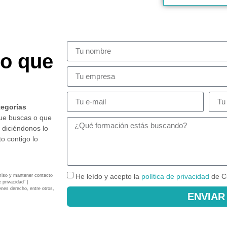
so que
tegorías
que buscas o que
 diciéndonos lo
o contigo lo
He leído y acepto la
política de privacidad
de C
miso y mantener contacto
 privacidad” |
enes derecho, entre otros,
ENVIAR