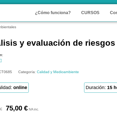
¿Cómo funciona?
CURSOS
Con
mbientales
lisis y evaluación de riesgos
n:

CT0685
Categoría:
Calidad y Medioambiente
lidad:
online
Duración:
15 h
75,00
€
€
IVA inc.