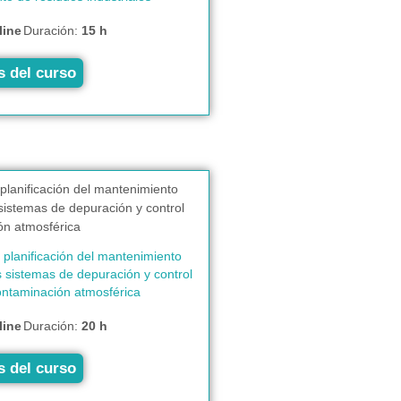
line
Duración:
15 h
s del curso
 planificación del mantenimiento
s sistemas de depuración y control
ontaminación atmosférica
line
Duración:
20 h
s del curso