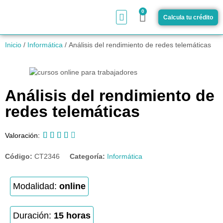
0
Calcula tu crédito
¿Cómo funciona?
Inicio
/
Informática
/ Análisis del rendimiento de redes telemáticas
Análisis del rendimiento de
redes telemáticas





Valoración:
Código:
CT2346
Categoría:
Informática
Modalidad:
online
Duración:
15 horas