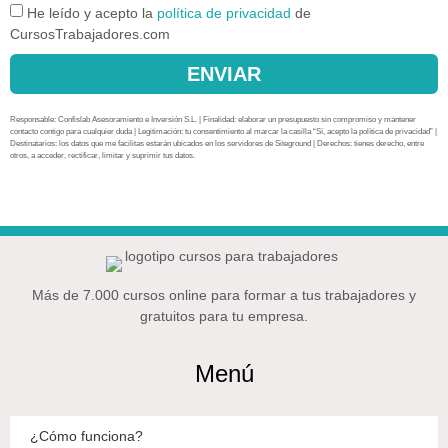
He leído y acepto la
política de privacidad
de
CursosTrabajadores.com
ENVIAR
Responsable: Confislab Asesoramiento e Inversión S.L. | Finalidad: elaborar un presupuesto sin compromiso y mantener
contacto contigo para cualquier duda | Legitimación: tu consentimiento al marcar la casilla “Sí, acepto la política de privacidad” |
Destinatarios: los datos que me facilitas estarán ubicados en los servidores de Siteground | Derechos: tienes derecho, entre
otros, a acceder, rectificar, limitar y suprimir tus datos.
Más de 7.000 cursos online para formar a tus trabajadores y
gratuitos para tu empresa.
Menú
¿Cómo funciona?