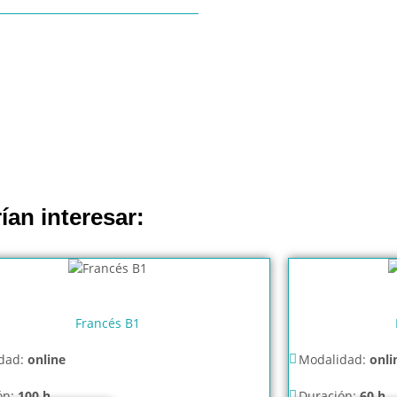
ían interesar:
Francés B1
dad:
online
Modalidad:
onli
ón:
100 h
Duración:
60 h