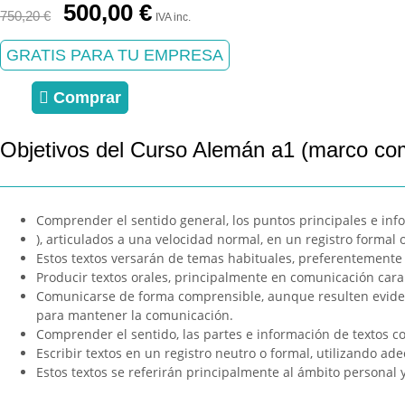
El
El
500,00
€
750,20
€
IVA inc.
precio
precio
original
actual
GRATIS PARA TU EMPRESA
era:
es:
750,20 €.
500,00 €.
Comprar
Objetivos del Curso Alemán a1 (marco c
Comprender el sentido general, los puntos principales e infor
), articulados a una velocidad normal, en un registro formal
Estos textos versarán de temas habituales, preferentemente 
Producir textos orales, principalmente en comunicación cara 
Comunicarse de forma comprensible, aunque resulten evidentes
para mantener la comunicación.
Comprender el sentido, las partes e información de textos c
Escribir textos en un registro neutro o formal, utilizando a
Estos textos se referirán principalmente al ámbito personal y