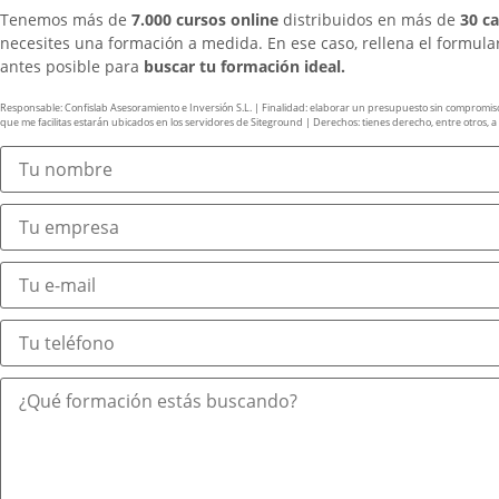
Tenemos más de
7.000 cursos online
distribuidos en más de
30 c
necesites una formación a medida. En ese caso, rellena el formul
antes posible para
buscar tu formación ideal.
Responsable: Confislab Asesoramiento e Inversión S.L. | Finalidad: elaborar un presupuesto sin compromiso y 
que me facilitas estarán ubicados en los servidores de Siteground | Derechos: tienes derecho, entre otros, a ac