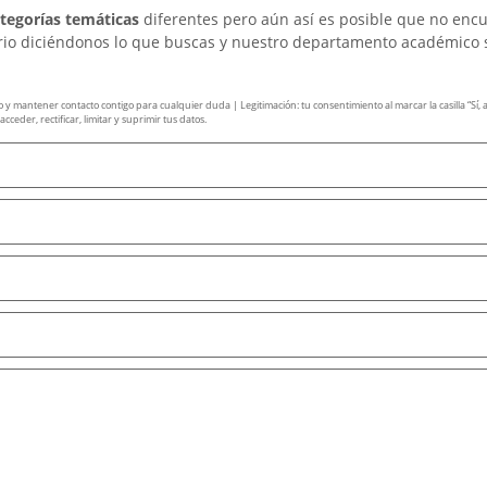
ategorías temáticas
diferentes pero aún así es posible que no enc
ario diciéndonos lo que buscas y nuestro departamento académico 
mantener contacto contigo para cualquier duda | Legitimación: tu consentimiento al marcar la casilla “Sí, ace
ceder, rectificar, limitar y suprimir tus datos.