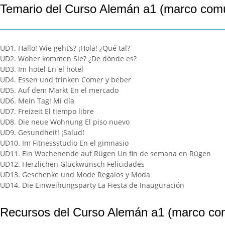
Temario del Curso Alemán a1 (marco com
UD1. Hallo! Wie geht’s? ¡Hola! ¿Qué tal?
UD2. Woher kommen Sie? ¿De dónde es?
UD3. Im hotel En el hotel
UD4. Essen und trinken Comer y beber
UD5. Auf dem Markt En el mercado
UD6. Mein Tag! Mi día
UD7. Freizeit El tiempo libre
UD8. Die neue Wohnung El piso nuevo
UD9. Gesundheit! ¡Salud!
UD10. Im Fitnessstudio En el gimnasio
UD11. Ein Wochenende auf Rügen Un fin de semana en Rügen
UD12. Herzlichen Glückwunsch Felicidades
UD13. Geschenke und Mode Regalos y Moda
UD14. Die Einweihungsparty La Fiesta de Inauguración
Recursos del Curso Alemán a1 (marco co