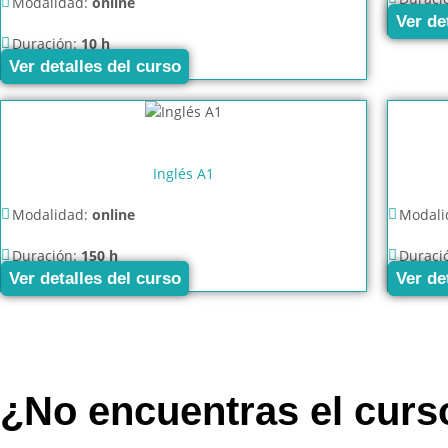
Modalidad:
online
Ver de
Duración:
10 h
Ver detalles del curso
Inglés A1
Modalidad:
online
Modali
Duración:
150 h
Duraci
Ver detalles del curso
Ver de
¿No encuentras el cur