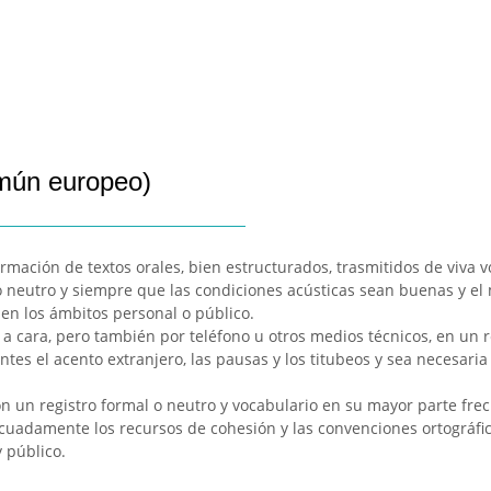
omún europeo)
mación de textos orales, bien estructurados, trasmitidos de viva vo
 o neutro y siempre que las condiciones acústicas sean buenas y el
en los ámbitos personal o público.
a cara, pero también por teléfono u otros medios técnicos, en un r
 el acento extranjero, las pausas y los titubeos y sea necesaria la
on un registro formal o neutro y vocabulario en su mayor parte fre
decuadamente los recursos de cohesión y las convenciones ortográfi
 público.