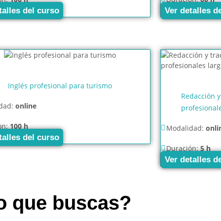
talles del curso
Ver detalles d
Inglés profesional para turismo
Redacción y
dad:
online
profesionale
ón:
100 h
Modalidad:
onli
talles del curso
Duración:
5 h
Ver detalles d
so que buscas?