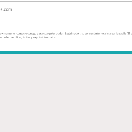
es.com
mantener contacto contigo para cualquier duda | Legitimación: tu consentimiento al marcar la casilla “Sí, ace
ceder, rectificar, limitar y suprimir tus datos.