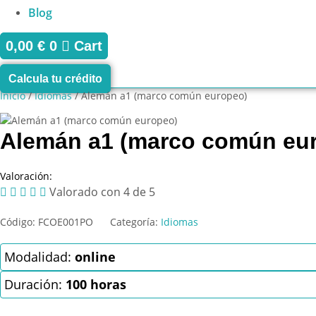
Blog
0,00
€
0
Cart
Calcula tu crédito
Inicio
/
Idiomas
/ Alemán a1 (marco común europeo)
Alemán a1 (marco común eu
Valoración:





Valorado con 4 de 5
Código:
FCOE001PO
Categoría:
Idiomas
Modalidad:
online
Duración:
100 horas