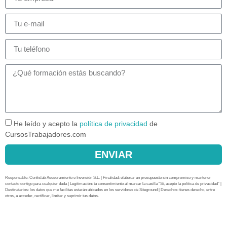
He leído y acepto la
política de privacidad
de
CursosTrabajadores.com
ENVIAR
Responsable: Confislab Asesoramiento e Inversión S.L. | Finalidad: elaborar un presupuesto sin compromiso y mantener
contacto contigo para cualquier duda | Legitimación: tu consentimiento al marcar la casilla “Sí, acepto la política de privacidad” |
Destinatarios: los datos que me facilitas estarán ubicados en los servidores de Siteground | Derechos: tienes derecho, entre
otros, a acceder, rectificar, limitar y suprimir tus datos.