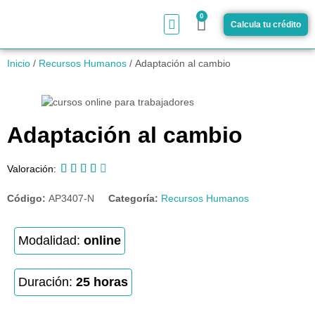
0
Calcula tu crédito
¿Cómo funciona?
Inicio
/
Recursos Humanos
/ Adaptación al cambio
Adaptación al cambio





Valoración:
Código:
AP3407-N
Categoría:
Recursos Humanos
Modalidad:
online
Duración:
25 horas