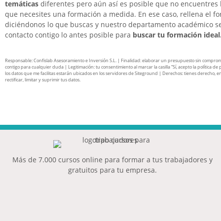
temáticas
diferentes pero aún así es posible que no encuentres 
que necesites una formación a medida. En ese caso, rellena el f
diciéndonos lo que buscas y nuestro departamento académico s
contacto contigo lo antes posible para
buscar tu formación ideal
Responsable: Confislab Asesoramiento e Inversión S.L. | Finalidad: elaborar un presupuesto sin compro
contigo para cualquier duda | Legitimación: tu consentimiento al marcar la casilla “Sí, acepto la política de 
los datos que me facilitas estarán ubicados en los servidores de Siteground | Derechos: tienes derecho, en
rectificar, limitar y suprimir tus datos.
Más de 7.000 cursos online para formar a tus trabajadores y
gratuitos para tu empresa.