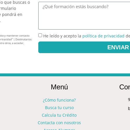
lo que buscas o
ormulario
e pondrá en
.
He leído y acepto la
política de privacidad
de
miso y mantener contacto
privacidad” | Destinatarios:
tre otros, a acceder,
ENVIAR
Menú
Con
9
¿Cómo funciona?
Busca tu curso
Calcula tu Crédito
Contacta con nosotros