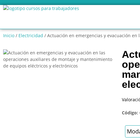
Inicio
/
Electricidad
/ Actuación en emergencias y evacuación en l
Act
ope
man
ele
Valoraci
Código:
Moda