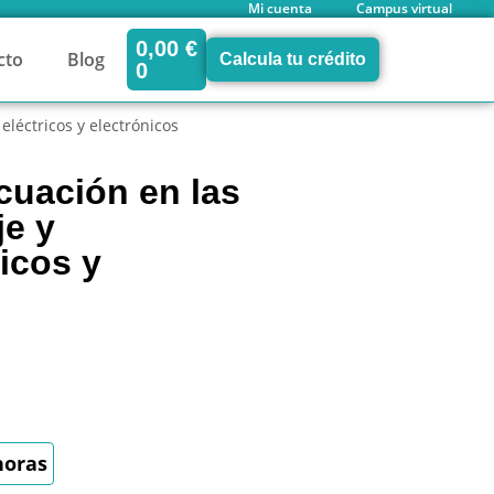
Mi cuenta
Campus virtual
0,00
€
cto
Blog
Calcula tu crédito
0
léctricos y electrónicos
cuación en las
je y
icos y
horas