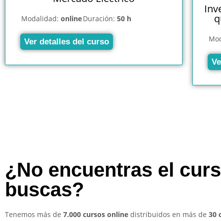
Inv
q
Modalidad:
online
Duración:
50 h
Mod
Ver detalles del curso
Ve
¿No encuentras el cur
buscas?
Tenemos más de
7.000 cursos online
distribuidos en más de
30 