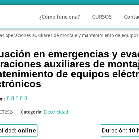
¿Cómo funciona?
CURSOS
Conta
as operaciones auxiliares de montaje y mantenimiento de equipos e
uación en emergencias y eva
raciones auxiliares de monta
tenimiento de equipos eléctr
ctrónicos
ón:





CT2524
Categoría:
Electricidad
lidad:
online
Duración:
10 