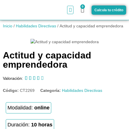
0
Calcula tu crédito
¿Cómo funciona?
Inicio
/
Habilidades Directivas
/ Actitud y capacidad emprendedora
Actitud y capacidad
emprendedora





Valoración:
Código:
CT2269
Categoría:
Habilidades Directivas
Modalidad:
online
Duración:
10 horas