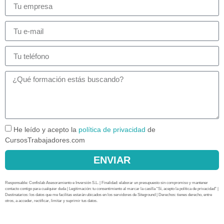
He leído y acepto la
política de privacidad
de
CursosTrabajadores.com
ENVIAR
Responsable: Confislab Asesoramiento e Inversión S.L. | Finalidad: elaborar un presupuesto sin compromiso y mantener
contacto contigo para cualquier duda | Legitimación: tu consentimiento al marcar la casilla “Sí, acepto la política de privacidad” |
Destinatarios: los datos que me facilitas estarán ubicados en los servidores de Siteground | Derechos: tienes derecho, entre
otros, a acceder, rectificar, limitar y suprimir tus datos.