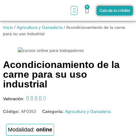
0
Calcula tu crédito
¿Cómo funciona?
Inicio
/
Agricultura y Ganadería
/ Acondicionamiento de la carne
para su uso industrial
Acondicionamiento de la
carne para su uso
industrial





Valoración:
Código:
AF0353
Categoría:
Agricultura y Ganadería
Modalidad:
online