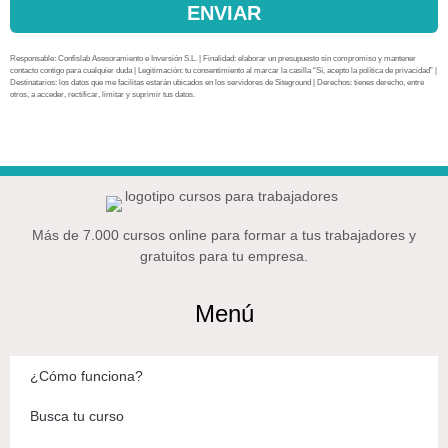
ENVIAR
Responsable: Confislab Asesoramiento e Inversión S.L. | Finalidad: elaborar un presupuesto sin compromiso y mantener
contacto contigo para cualquier duda | Legitimación: tu consentimiento al marcar la casilla “Sí, acepto la política de privacidad” |
Destinatarios: los datos que me facilitas estarán ubicados en los servidores de Siteground | Derechos: tienes derecho, entre
otros, a acceder, rectificar, limitar y suprimir tus datos.
Más de 7.000 cursos online para formar a tus trabajadores y
gratuitos para tu empresa.
Menú
¿Cómo funciona?
Busca tu curso