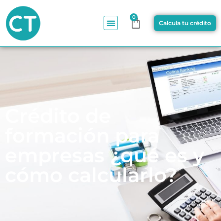
0
Calcula tu crédito
Crédito de
formación para
empresas ¿qué es y
cómo calcularlo?