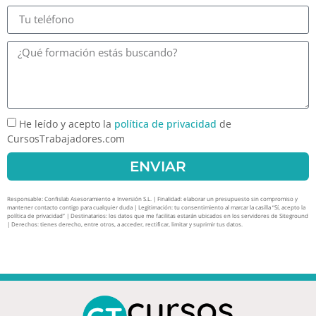
He leído y acepto la
política de privacidad
de
CursosTrabajadores.com
ENVIAR
Responsable: Confislab Asesoramiento e Inversión S.L. | Finalidad: elaborar un presupuesto sin compromiso y
mantener contacto contigo para cualquier duda | Legitimación: tu consentimiento al marcar la casilla “Sí, acepto la
política de privacidad” | Destinatarios: los datos que me facilitas estarán ubicados en los servidores de Siteground
| Derechos: tienes derecho, entre otros, a acceder, rectificar, limitar y suprimir tus datos.