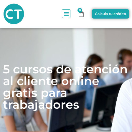
0
Calcula tu crédito
5 cursos de atención
al cliente online
gratis para
trabajadores